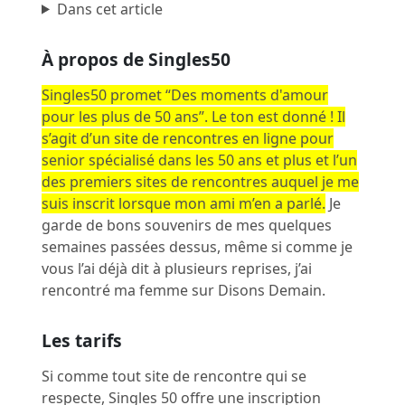
Dans cet article
À propos de Singles50
Singles50 promet “Des moments d'amour
pour les plus de 50 ans”.
Le ton est donné ! Il
s’agit d’un site de rencontres en ligne pour
senior spécialisé dans les 50 ans et plus et l’un
des premiers sites de rencontres auquel je me
suis inscrit lorsque mon ami m’en a parlé.
Je
garde de bons souvenirs de mes quelques
semaines passées dessus, même si comme je
vous l’ai déjà dit à plusieurs reprises, j’ai
rencontré ma femme sur
Disons Demain
.
Les tarifs
Si comme tout site de rencontre qui se
respecte, Singles 50 offre une inscription